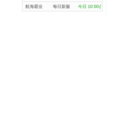
航海霸业
每日新服
今日 10:00点
晴空双子
每日新服
今日 10:00点
深渊契约
每日新服
今日 10:00点
三十六计
坠落守望者
每日新服
今日 10:00点
双线700服/火
正中靶心
每日新服
今日 10:00点
全部游戏
神兵奇迹
每日新服
今日 10:00点
微乐捕鱼千炮版
每日新服
今日 10:00点
按类型
帕瓦勇者传说
每日新服
今日 10:00点
按字母
A
群英风华录
每日新服
今日 10:00点
天尊传奇
小小仙王
每日新服
今日 10:00点
维京传奇
少年名将
每日新服
今日 10:00点
大皇帝
寻龙英雄
每日新服
今日 10:00点
忍术大作战
常见问题
灵魂契约
魔物迷宫
每日新服
今日 10:00点
360UU账号及个人资料游戏数据安全
众神之役
城防三国志
每日新服
今日 10:00点
盗号方法大揭密及防范措施？
黎明召唤