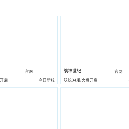
战神世纪
官网
礼包
官网
爆开启
今日新服
双线34服/火爆开启