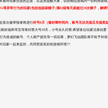
本着对玩家负责的态度，在这里提醒大家，切勿相信游戏内一切利用游戏系
UG等异常行为的玩家(包括低级刷猴子;满82级每天刷超过10次猴子，解
;
日起首次被举报者将进行
封号6天（被封禁时间内，账号无法充值且充值奖
批量刷祈福和寻宝等将封禁大号10天，小号永久封禁;希望各位玩家洁身自爱
G行为造成的账号、个人财产损失等一切后果，梦幻飞仙团队将不给予补偿
大玩家一起来监控，共同营造良好的游戏环境!!!