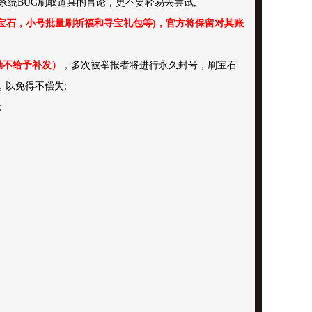
统BUG刷取道具的言论，更不要轻易去尝试;
绑宝石，小号批量刷祈福和寻宝礼包等)，官方将保留对其账
励不给予补发）
，多次被举报者将进行永久封号，刷宝石
，以免得不偿失;
;