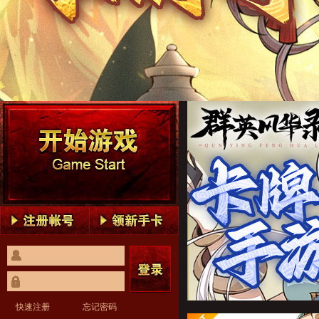
群英风华录1
群英风华录2
群英风华录3
群英风华录4
群英风华录5
群英风华录1
群英风华录2
群英风华录3
群英风华录4
群英风华录5
快速注册
忘记密码