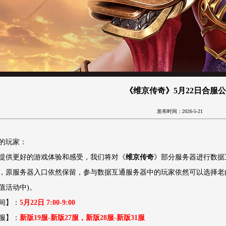
《维京传奇》5月22日合服
发布时间：2026-5-21
的玩家：
提供更好的游戏体验和感受，我们将对《
维京传奇
》部分服务器进行数据
，原服务器入口依然保留，参与数据互通服务器中的玩家依然可以选择老
值活动中)。
间】：
5
月22
日 7
:00-9:00
服】：
新版19
服
-新版27
服，
新版28
服
-新版31
服