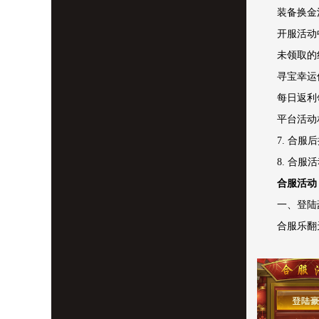
装备换金
开服活动
未领取的
寻宝幸运
每日返利
平台活动
7. 合
8. 合
合服活动
一、登陆
合服乐翻