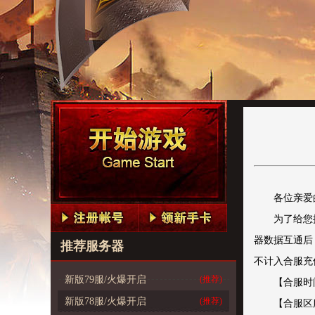
各位亲爱
为了给您
器数据互通后
推荐服务器
不计入合服充
新版79服/火爆开启
(推荐)
【合服时
新版78服/火爆开启
(推荐)
【合服区