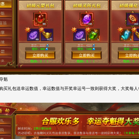
夺魁
购买礼包送幸运数值，幸运数值与开奖幸运号一致则获得大奖，大奖每人