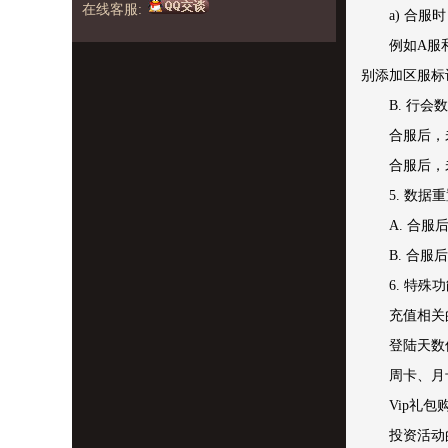
在线客服:
a) 合
例如A服
别添加区服标识，
B. 行会
合服后，
合服后，
5. 数据
A. 合
B. 合
6. 特殊
充值相关
登陆天数
周卡、月
Vip礼
投资活动