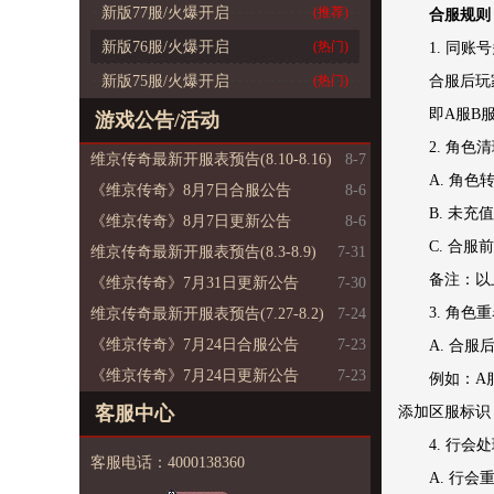
新版77服/火爆开启
(推荐)
合服规则
新版76服/火爆开启
(热门)
1. 同
新版75服/火爆开启
(热门)
合服后玩
即A服B
游戏公告/活动
2. 角色
维京传奇最新开服表预告(8.10-8.16)
8-7
A. 角
《维京传奇》8月7日合服公告
8-6
B. 未充
《维京传奇》8月7日更新公告
8-6
C. 合服
维京传奇最新开服表预告(8.3-8.9)
7-31
备注：以
《维京传奇》7月31日更新公告
7-30
3. 角色
维京传奇最新开服表预告(7.27-8.2)
7-24
《维京传奇》7月24日合服公告
7-23
A. 合
《维京传奇》7月24日更新公告
7-23
例如：A
客服中心
添加区服标识，“
4. 行会
客服电话：4000138360
A. 行会