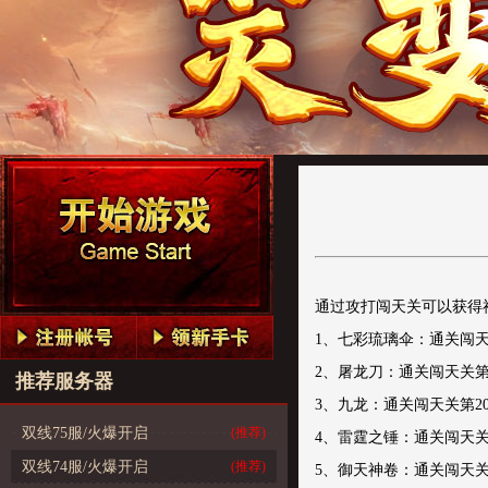
通过攻打闯天关可以获得
1、七彩琉璃伞：通关闯
2、屠龙刀：通关闯天关第
推荐服务器
3、九龙：通关闯天关第2
双线75服/火爆开启
(推荐)
4、雷霆之锤：通关闯天关
双线74服/火爆开启
(推荐)
5、御天神卷：通关闯天关