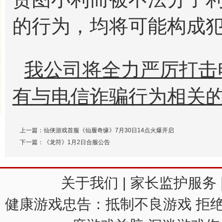
的行为，均将可能构成
我公司将全力严厉打击
有与电信诈骗行为相关
上一篇：
仙侠游戏首服《仙履奇缘》7月30日14点火爆开启
最后，严重提醒广大玩
下一篇：
《龙符》1月2日合服公告
非官方渠道充值，切勿
关于我们
|
家长监护服务
来路不明的游戏道具或
健康游戏忠告：抵制不良游戏 拒绝
易。
不听劝阻而构成违