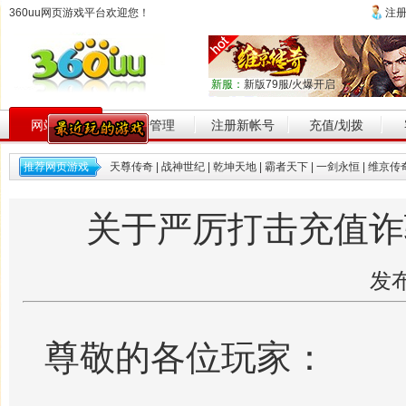
360uu网页游戏平台欢迎您！
注
新服：
新版79服/火爆开启
网站首页
帐号管理
注册新帐号
充值/划拨
推荐网页游戏
天尊传奇
|
战神世纪
|
乾坤天地
|
霸者天下
|
一剑永恒
|
维京传
关于严厉打击充值诈
发布
尊敬的各位玩家：