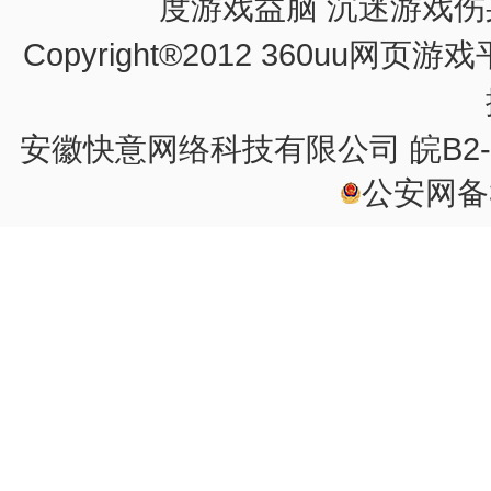
度游戏益脑 沉迷游戏伤
量兜售元宝道具、低价
Copyright®2012 360u
我司随时接受举报。
安徽快意网络科技有限公司
皖B2-
公安网备34
感谢您对我们工作的支