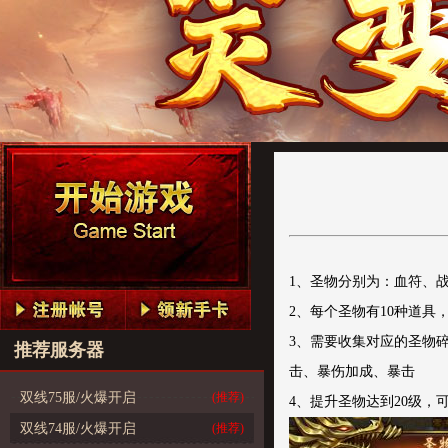
1、圣物分别为：血符、
2、每个圣物有10种道
3、需要收集对应的圣物
推荐服务器
击、暴伤加成、暴击
双线75服/火爆开启
(推荐)
4、提升圣物达到20级
双线74服/火爆开启
(推荐)